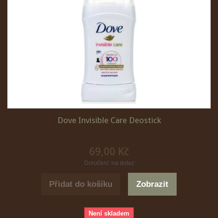
Dove Invisible Care Deostick
69,00 Kč
Doručení: na dotaz
Přidat do košíku
Zobrazit
Není skladem