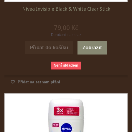
Nivea Invisible Black & White Clear Stick
79,00 Kč
Doručení: na dotaz
Přidat do košíku
Zobrazit
Není skladem
Přidat na seznam přání