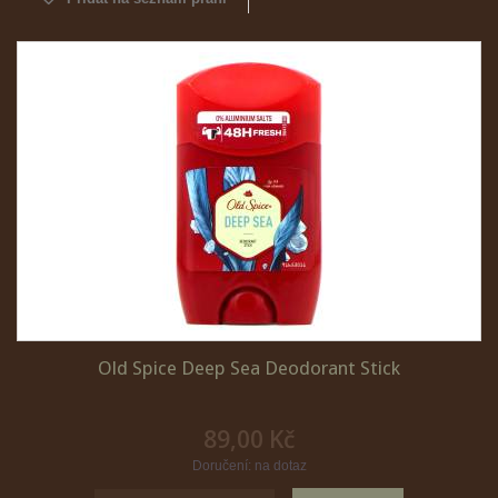
Old Spice Deep Sea Deodorant Stick
89,00 Kč
Doručení: na dotaz