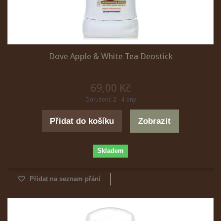
Dove Apple & White Tea Deostick
69,00 Kč
Doručení: 2 - 4 dny
Přidat do košíku
Zobrazit
Skladem
Přidat na seznam přání