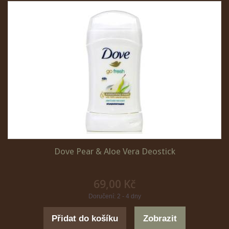
Dove Pear & Aloe Vera Deostick
69,00 Kč
Doručení: 2 - 4 dny
Přidat do košíku
Zobrazit