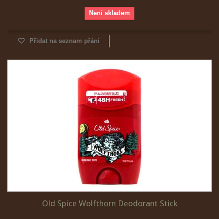
Není skladem
Přidat na seznam přání
Old Spice Wolfthorn Deodorant Stick