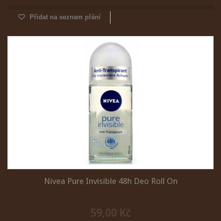
Přidat na seznam přání
Nivea Pure Invisible 48h Deo Roll On
59,00 Kč