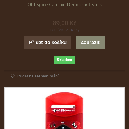
Old Spice Captain Deodorant Stick
89,00 Kč
Doručení: 2 - 4 dny
Přidat do košíku
Zobrazit
Skladem
Přidat na seznam přání