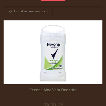
Přidat na seznam přání
Rexona Aloe Vera Deostick
69,00 Kč