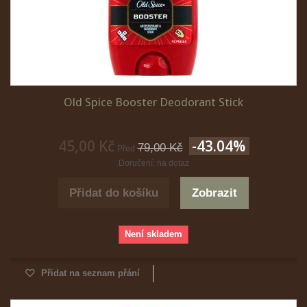
Old Spice Booster Deodorant Stick
45,00 Kč
-43.04%
79,00 Kč
Před
Doručení: na dotaz
Přidat do košíku
Zobrazit
Není skladem
Přidat na seznam přání