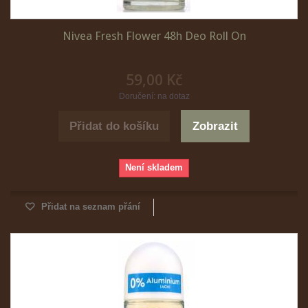
Nivea Fresh Flower 48h Deo Roll On
59,00 Kč
Doručení: na dotaz
Přidat do košíku
Zobrazit
Není skladem
Přidat na seznam přání