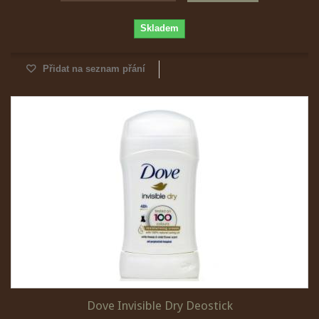
Skladem
Přidat na seznam přání
Dove Invisible Dry Deostick