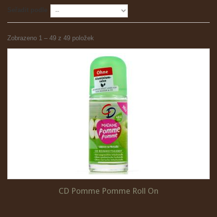
Seřadit podle
Zobrazeno 1 – 49 z 49 položek
CD Pomme Pomme Roll On