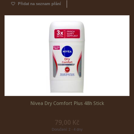
Přidat na seznam přání
Nivea Dry Comfort Plus 48h Stick
79,00 Kč
Doručení: 2 - 4 dny