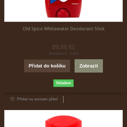
Old Spice Whitewater Deodorant Stick
89,00 Kč
Doručení: 2 - 4 dny
Přidat do košíku
Zobrazit
Skladem
Přidat na seznam přání