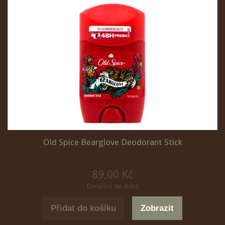
Old Spice Bearglove Deodorant Stick
89,00 Kč
Doručení: na dotaz
Přidat do košíku
Zobrazit