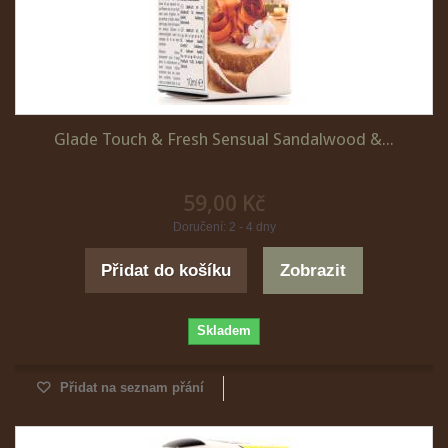
Glade Touch & Fresh Sensual Sandalwood &...
59,00 Kč
Doručení: 2 - 4 dny
Přidat do košíku
Zobrazit
Skladem
Přidat na seznam přání