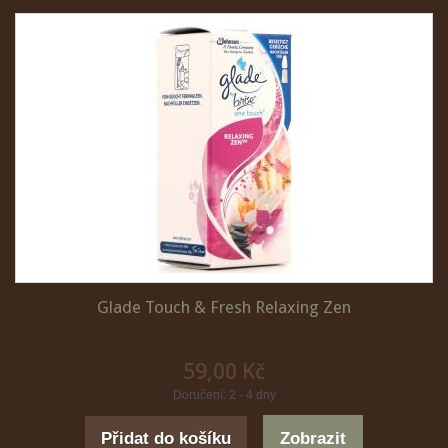
Glade Touch & Fresh Relaxing Zen
59,00 Kč
Doručení: 2 - 4 dny
Přidat do košíku
Zobrazit