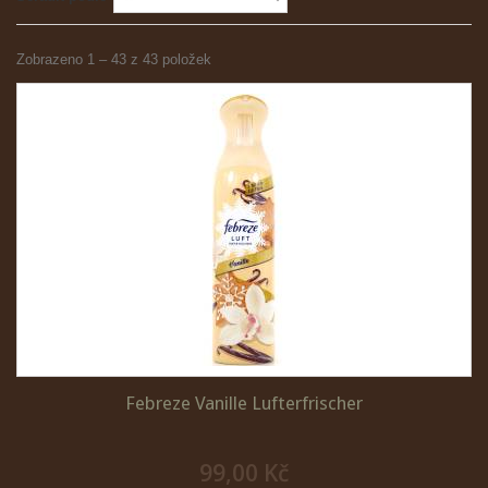
Zobrazeno 1 – 43 z 43 položek
Febreze Vanille Lufterfrischer
99,00 Kč