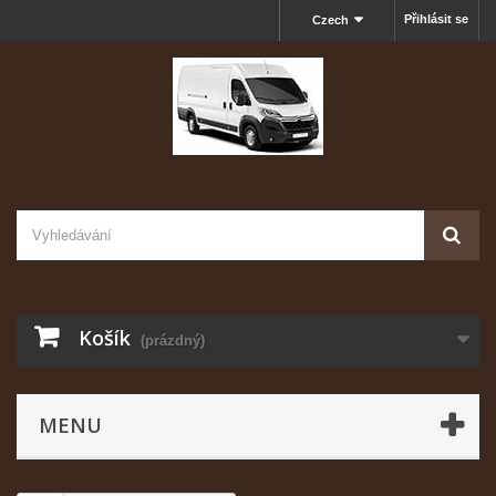
Přihlásit se
Czech
Košík
(prázdný)
MENU