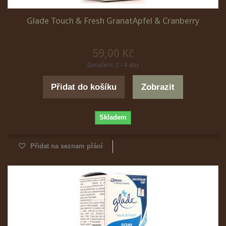
Glade Touch & Fresh GranatApfel & Cranberry
59,00 Kč
Doručení: 2 - 4 dny
Přidat do košíku
Zobrazit
Skladem
Přidat na seznam přání