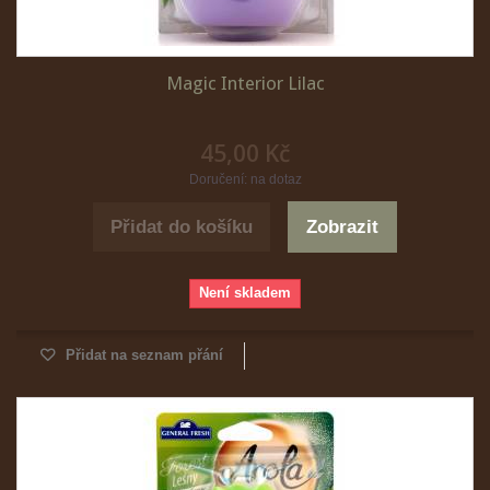
Magic Interior Lilac
45,00 Kč
Doručení: na dotaz
Přidat do košíku
Zobrazit
Není skladem
Přidat na seznam přání