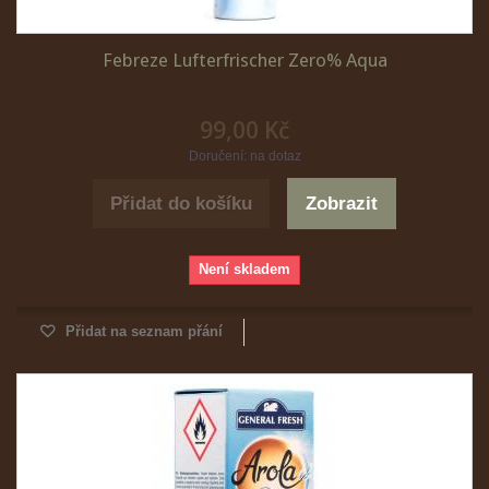
Febreze Lufterfrischer Zero% Aqua
99,00 Kč
Doručení: na dotaz
Přidat do košíku
Zobrazit
Není skladem
Přidat na seznam přání