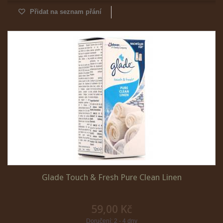
Přidat na seznam přání
Glade Touch & Fresh Pure Clean Linen
59,00 Kč
Doručení: 2 - 4 dny