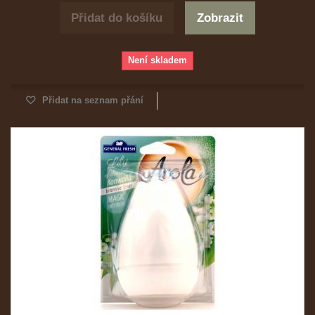
Přidat do košíku
Zobrazit
Není skladem
Přidat na seznam přání