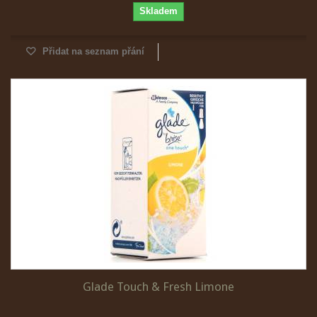
Skladem
Přidat na seznam přání
Glade Touch & Fresh Limone