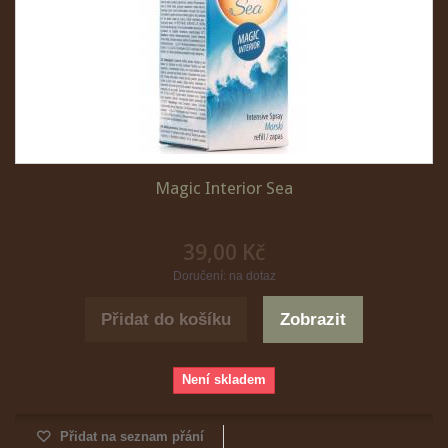
Magic Interior Sea
39,00 Kč
Doručení: na dotaz
Přidat do košíku
Zobrazit
Není skladem
Přidat na seznam přání