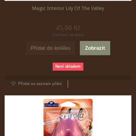
Magic Interior Lily Of The Valley
45,00 Kč
Doručení: na dotaz
Přidat do košíku
Zobrazit
Není skladem
Přidat na seznam přání