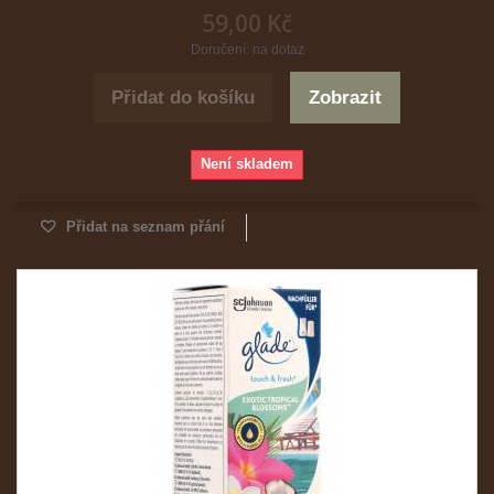
59,00 Kč
Doručení: na dotaz
Přidat do košíku
Zobrazit
Není skladem
Přidat na seznam přání