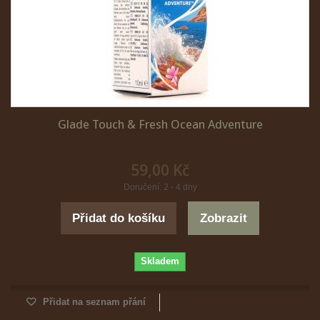
Glade Touch & Fresh Ocean Adventure
59,00 Kč
Doručení: 2 - 4 dny
Přidat do košíku
Zobrazit
Skladem
Přidat na seznam přání