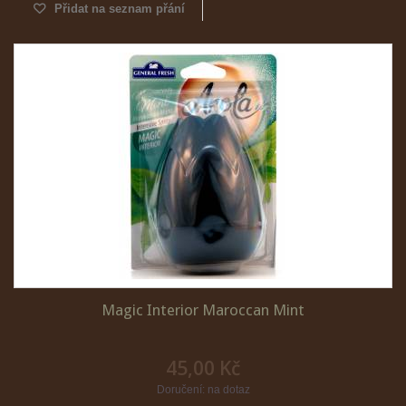
Přidat na seznam přání
Magic Interior Maroccan Mint
45,00 Kč
Doručení: na dotaz