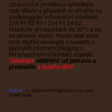
zdravotních problému vyhledejte
rady lékaře a případně se obraťte na
toxikologické informační středisko
224 91 92 93 / 224 91 54 02.
Skladujte při teplotách do 30°C a ne
na přímém slunci. Pouze obal zcela
beze zbytků likvidujte v souladu s
platnými místními předpisy o
shromažďování/likvidaci odpadů.
Skladujte
odděleně od potravin a
především
z dosahu dětí!
Složení
: viz Inhaltstoffe/Ingrédients na zadní
straně obalu.