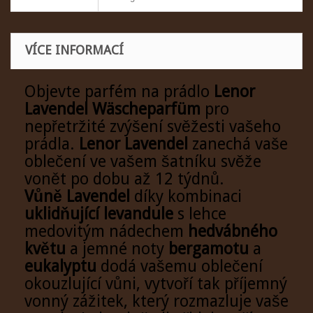
VÍCE INFORMACÍ
Objevte parfém na prádlo
Lenor
Lavendel Wäscheparfüm
pro
nepřetržité zvýšení svěžesti vašeho
prádla.
Lenor Lavendel
zanechá vaše
oblečení ve vašem šatníku svěže
vonět po dobu až 12 týdnů.
Vůně Lavendel
díky kombinaci
uklidňující levandule
s lehce
medovitým nádechem
hedvábného
květu
a jemné noty
bergamotu
a
eukalyptu
dodá vašemu oblečení
okouzlující vůni, vytvoří tak příjemný
vonný zážitek, který rozmazluje vaše