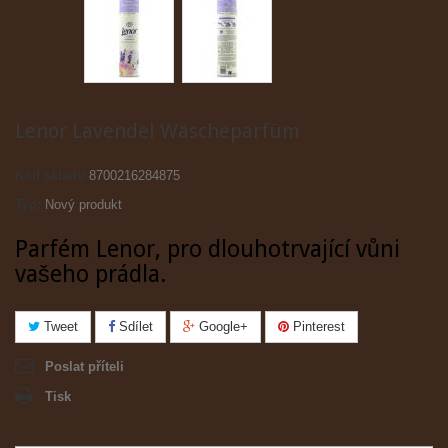
Lenor Lavendel Wäscheparfüm
Kód skladu
8700216284875
Typ:
Nový produkt
Parfém Lenor, pro dlouhotrvající vůni
vašeho prádla.
Tweet
Sdílet
Google+
Pinterest
Poslat příteli
Tisk