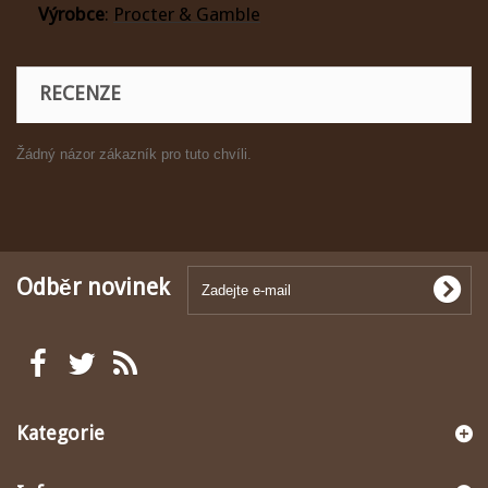
Výrobce
:
Procter & Gamble
RECENZE
Žádný názor zákazník pro tuto chvíli.
Odběr novinek
Kategorie