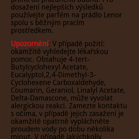
dosažení nejlepších výsledků
používejte parfém na prádlo Lenor
spolu s běžným pracím
prostředkem.
Upozornění
: V případě požití:
okamžitě vyhledejte lékařskou
pomoc. Obsahuje 4-tert-
Butylcyclohexyl Acetate,
Eucalyptol,2,4-Dimethyl-3-
Cyclohexene Carboxaldehyde,
Coumarin, Geraniol, Linalyl Acetate,
Delta-Damascone, může vyvolat
alergickou reakci. Zamezte kontaktu
s očima, v případě jejich zasažení je
okamžitě opatrně vypláchněte
proudem vody po dobu několika
minut. V případě jakýchkoliv