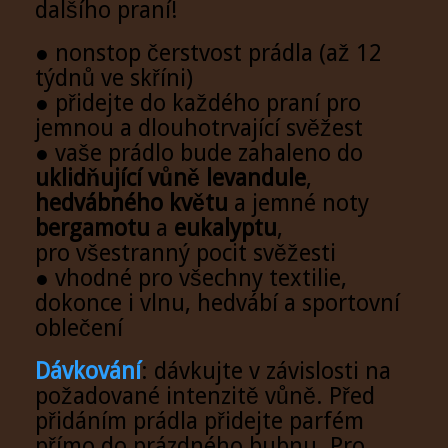
dalšího praní!
● nonstop čerstvost prádla (až 12
týdnů ve skříni)
● přidejte do každého praní pro
jemnou a dlouhotrvající svěžest
● vaše prádlo bude zahaleno do
uklidňující vůně levandule
,
hedvábného květu
a jemné noty
bergamotu
a
eukalyptu
,
pro všestranný pocit svěžesti
● vhodné pro všechny textilie,
dokonce i vlnu, hedvábí a sportovní
oblečení
Dávkování
: dávkujte v závislosti na
požadované intenzitě vůně. Před
přidáním prádla přidejte parfém
přímo do prázdného bubnu. Pro