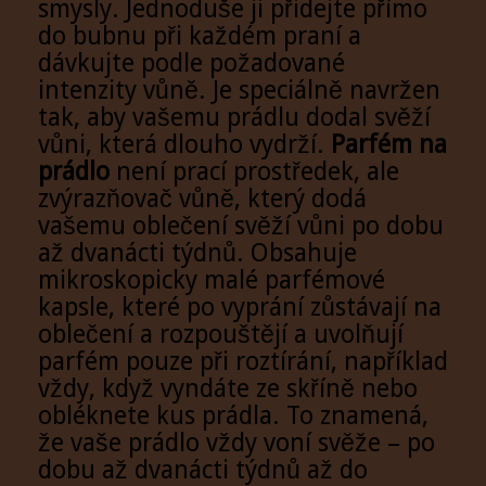
smysly. Jednoduše ji přidejte přímo
do bubnu při každém praní a
dávkujte podle požadované
intenzity vůně. Je speciálně navržen
tak, aby vašemu prádlu dodal svěží
vůni, která dlouho vydrží.
Parfém na
prádlo
není prací prostředek, ale
zvýrazňovač vůně, který dodá
vašemu oblečení svěží vůni po dobu
až dvanácti týdnů. Obsahuje
mikroskopicky malé parfémové
kapsle, které po vyprání zůstávají na
oblečení a rozpouštějí a uvolňují
parfém pouze při roztírání, například
vždy, když vyndáte ze skříně nebo
obléknete kus prádla. To znamená,
že vaše prádlo vždy voní svěže – po
dobu až dvanácti týdnů až do