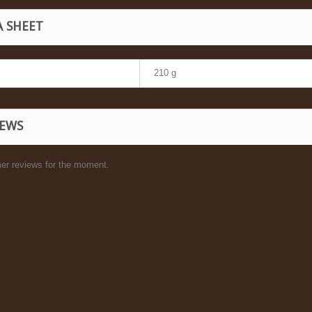
A SHEET
210 g
IEWS
er reviews for the moment.