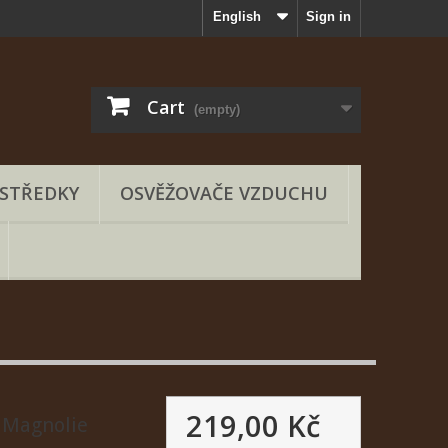
English
Sign in
Cart
(empty)
OSTŘEDKY
OSVĚŽOVAČE VZDUCHU
219,00 Kč
 Magnolie