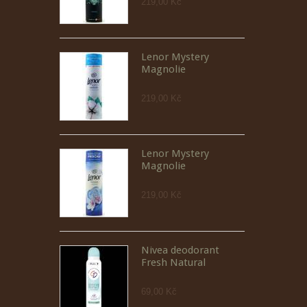
219,00 Kč
Lenor Mystery
Magnolie
219,00 Kč
Lenor Mystery
Magnolie
219,00 Kč
Nivea deodorant
Fresh Natural
69,00 Kč