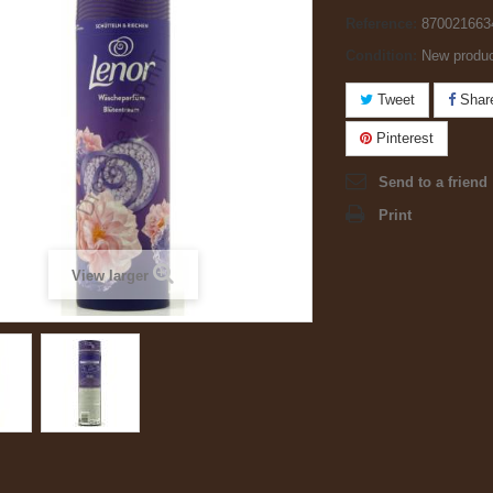
Reference:
870021663
Condition:
New produ
Tweet
Shar
Pinterest
Send to a friend
Print
View larger