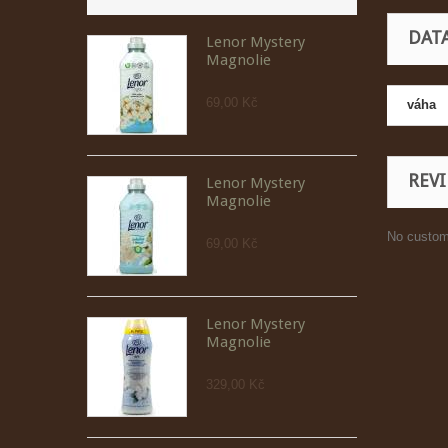
DAT
Lenor Mystery
Magnolie
69,00 Kč
váha
REV
Lenor Mystery
Magnolie
No custom
69,00 Kč
Lenor Mystery
Magnolie
329,00 Kč