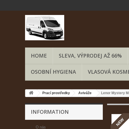
HOME
SLEVA, VÝPRODEJ AŽ 66%
OSOBNÍ HYGIENA
VLASOVÁ KOSM
Prací prostředky
Aviváže
Lenor Mystery M
INFORMATION
NEW
O nás