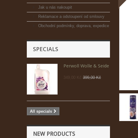
Jak u nás nakoupit
Reklamace a odstoupení od smlouvy
Obchodní podmínky, doprava, expedice
SPECIALS
Perwoll Wolle & Seide
349,00 Kč
399,00 Kč
All specials
NEW PRODUCTS