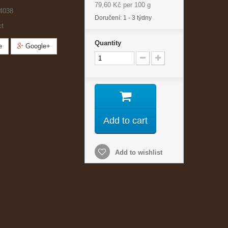
79,60 Kč
per 100 g
4038
Doručení: 1 - 3 týdny
ct
Quantity
e
Google+
Add to cart
Add to wishlist