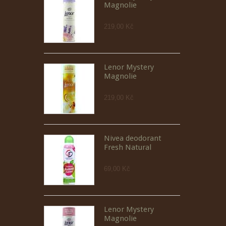
Magnolie
219,00 Kč
Lenor Mystery
Magnolie
219,00 Kč
Nivea deodorant
Fresh Natural
69,00 Kč
Lenor Mystery
Magnolie