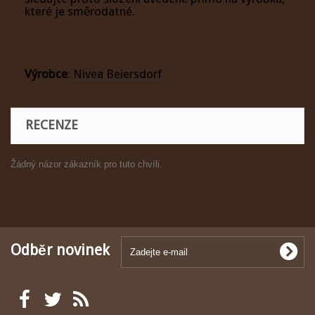
které je směrodatné.
Výrobce
:
Nivea Beiersdorf
RECENZE
Žádný názor zákazník pro tuto chvíli.
Odběr novinek