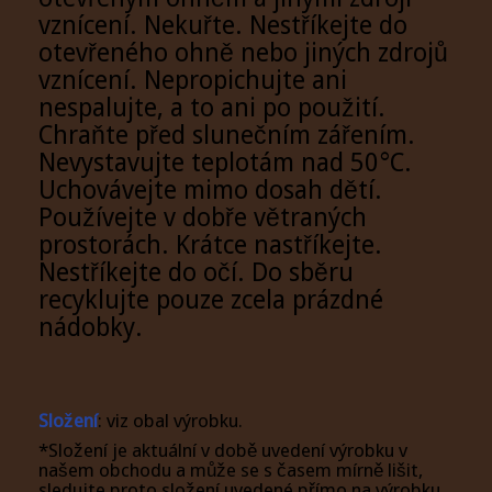
vznícení. Nekuřte. Nestříkejte do
otevřeného ohně nebo jiných zdrojů
vznícení. Nepropichujte ani
nespalujte, a to ani po použití.
Chraňte před slunečním zářením.
Nevystavujte teplotám nad 50°C.
Uchovávejte mimo dosah dětí.
Používejte v dobře větraných
prostorách. Krátce nastříkejte.
Nestříkejte do očí. Do sběru
recyklujte pouze zcela prázdné
nádobky.
Složení
: viz obal výrobku.
*Složení je aktuální v době uvedení výrobku v
našem obchodu a může se s časem mírně lišit,
sledujte proto složení uvedené přímo na výrobku,