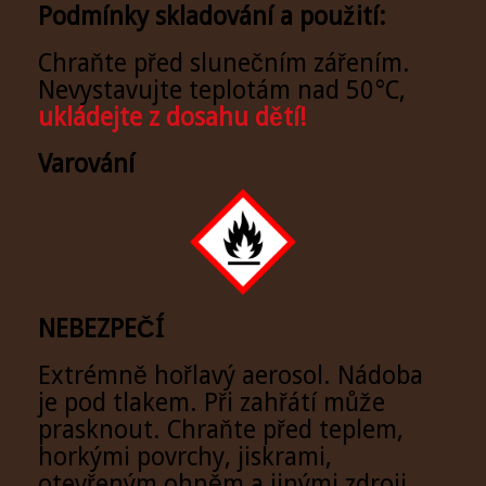
Podmínky skladování a použití:
Chraňte před slunečním zářením.
Nevystavujte teplotám nad 50°C,
ukládejte z dosahu dětí!
Varování
NEBEZPEČÍ
Extrémně hořlavý aerosol. Nádoba
je pod tlakem. Při zahřátí může
prasknout. Chraňte před teplem,
horkými povrchy, jiskrami,
otevřeným ohněm a jinými zdroji