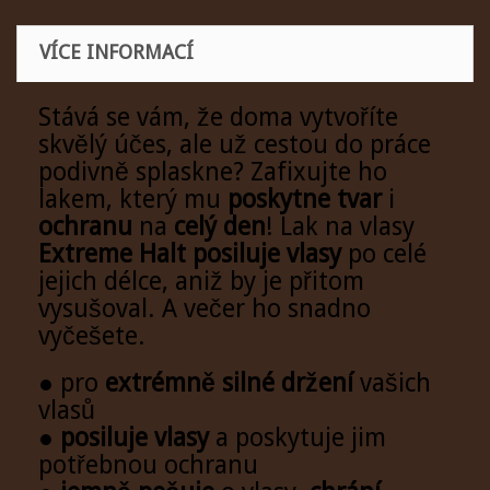
VÍCE INFORMACÍ
Stává se vám, že doma vytvoříte
skvělý účes, ale už cestou do práce
podivně splaskne? Zafixujte ho
lakem, který mu
poskytne tvar
i
ochranu
na
celý den
! Lak na vlasy
Extreme Halt
posiluje vlasy
po celé
jejich délce, aniž by je přitom
vysušoval. A večer ho snadno
vyčešete.
● pro
extrémně silné držení
vašich
vlasů
● posiluje vlasy
a poskytuje jim
potřebnou ochranu