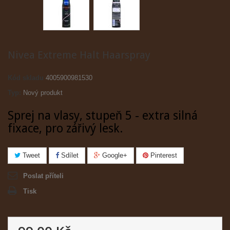
Nivea Extreme Halt Haarspray
Kód skladu
4005900981530
Typ:
Nový produkt
Sprej na vlasy, stupeň 5 - extra silná
fixace, pro zářivý lesk.
Tweet
Sdílet
Google+
Pinterest
Poslat příteli
Tisk