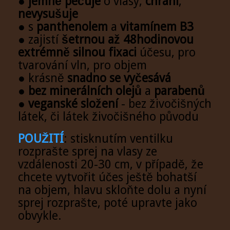
●
jemně pečuje
o vlasy,
chrání
,
nevysušuje
● s
panthenolem
a
vitamínem B3
● zajistí
šetrnou až 48hodinovou
extrémně silnou fixaci
účesu, pro
tvarování vln, pro objem
● krásně
snadno se vyčesává
●
bez minerálních olejů
a
parabenů
●
veganské složení
- bez živočišných
látek, či látek živočišného původu
POUŽITÍ
: stisknutím ventilku
rozprašte sprej na vlasy ze
vzdálenosti 20-30 cm, v případě, že
chcete vytvořit účes ještě bohatší
na objem, hlavu skloňte dolu a nyní
sprej rozprašte, poté upravte jako
obvykle.