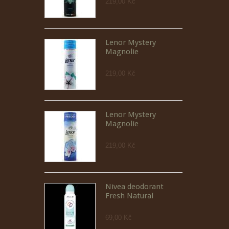
219,00 Kč
Lenor Mystery
Magnolie
219,00 Kč
Lenor Mystery
Magnolie
219,00 Kč
Nivea deodorant
Fresh Natural
69,00 Kč