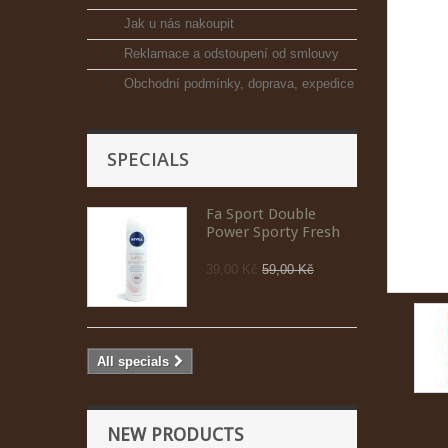
Jak u nás nakoupit
Reklamace a odstoupení od smlouvy
Obchodní podmínky, doprava, expedice
SPECIALS
Fa Sport Double
Power Sporty Fresh
39,00 Kč
59,00 Kč
All specials
NEW PRODUCTS