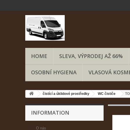
HOME
SLEVA, VÝPRODEJ AŽ 66%
OSOBNÍ HYGIENA
VLASOVÁ KOSM
čistící a úklidové prostředky
WC čističe
TO
INFORMATION
O nás