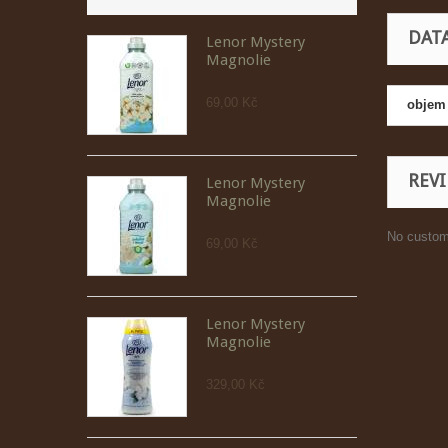
DAT
Lenor Mystery
Magnolie
69,00 Kč
objem
REV
Lenor Mystery
Magnolie
No custom
69,00 Kč
Lenor Mystery
Magnolie
329,00 Kč