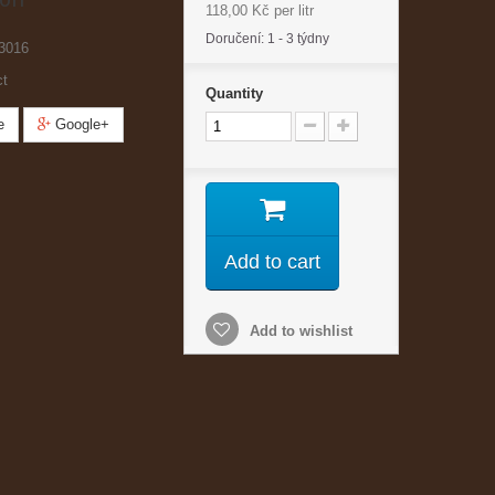
118,00 Kč
per litr
Doručení: 1 - 3 týdny
3016
ct
Quantity
e
Google+
Add to cart
Add to wishlist