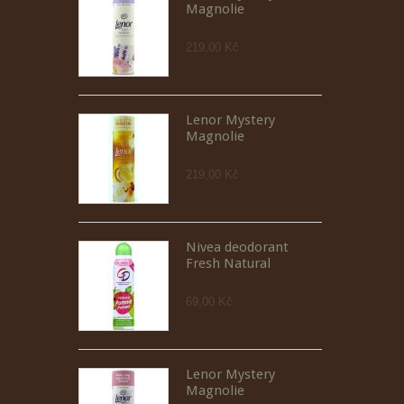
Magnolie
219,00 Kč
Lenor Mystery
Magnolie
219,00 Kč
Nivea deodorant
Fresh Natural
69,00 Kč
Lenor Mystery
Magnolie