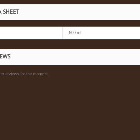
A SHEET
500 ml
IEWS
er reviews for the moment.