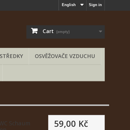
English
Sign in
Cart
(empty)
OSTŘEDKY
OSVĚŽOVAČE VZDUCHU
59,00 Kč
- WC Schaum
mon