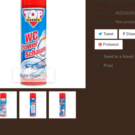
Reference:
402214250
Condition:
New produ
Tweet
Shar
Pinterest
Send to a friend
Print
View larger