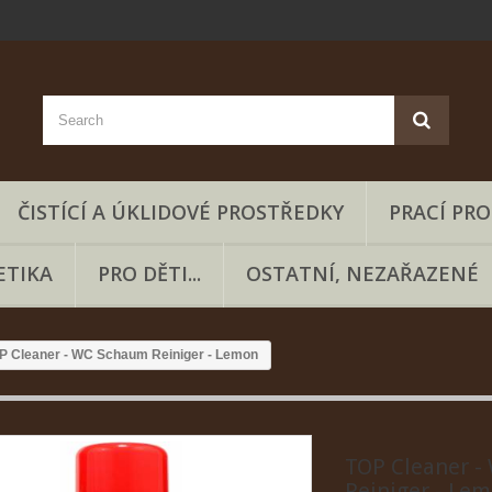
ČISTÍCÍ A ÚKLIDOVÉ PROSTŘEDKY
PRACÍ PR
ETIKA
PRO DĚTI...
OSTATNÍ, NEZAŘAZENÉ
P Cleaner - WC Schaum Reiniger - Lemon
TOP Cleaner 
Reiniger - Le