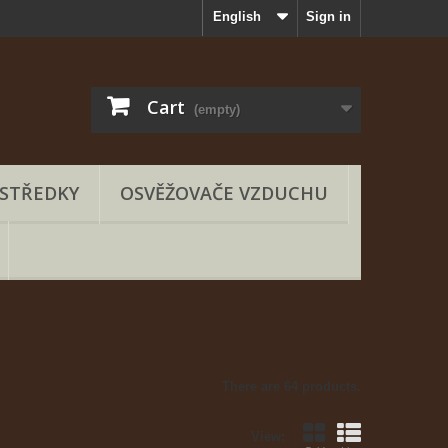
English
Sign in
Cart
(empty)
OSTŘEDKY
OSVĚŽOVAČE VZDUCHU
There are 64 products.
View: