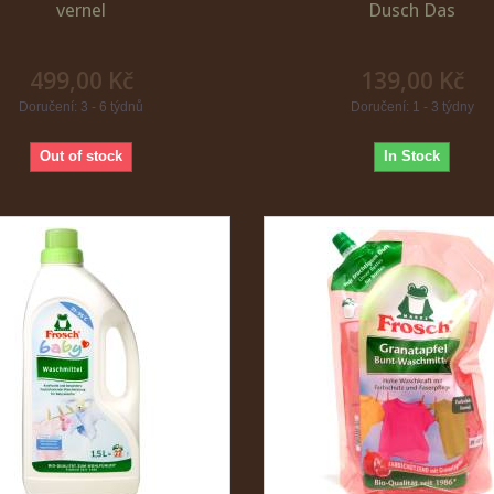
vernel
Dusch Das
499,00 Kč
139,00 Kč
Doručení: 3 - 6 týdnů
Doručení: 1 - 3 týdny
Out of stock
In Stock