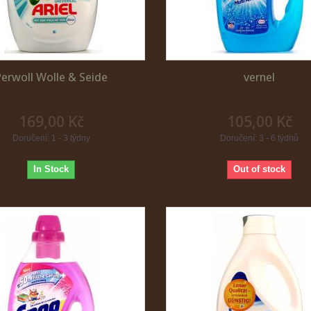
Perwoll Wolle & Seide
vernel
169,00 Kč
105,00 Kč
Doručení: 1 - 3 týdny
Doručení: 3 - 6 týdnů
In Stock
Out of stock