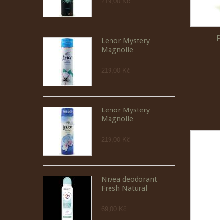
219,00 Kč
Lenor Mystery
Magnolie
219,00 Kč
Lenor Mystery
Magnolie
219,00 Kč
Nivea deodorant
Fresh Natural
69,00 Kč