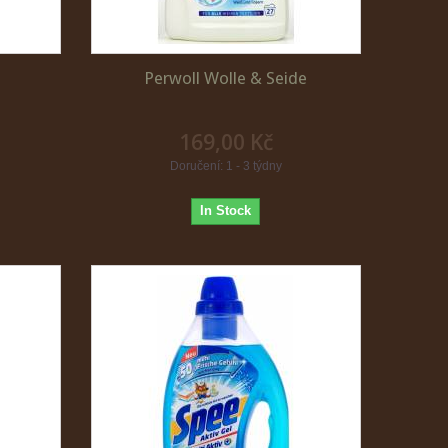
Perwoll Wolle & Seide
169,00 Kč
Doručení: 1 - 3 týdny
In Stock