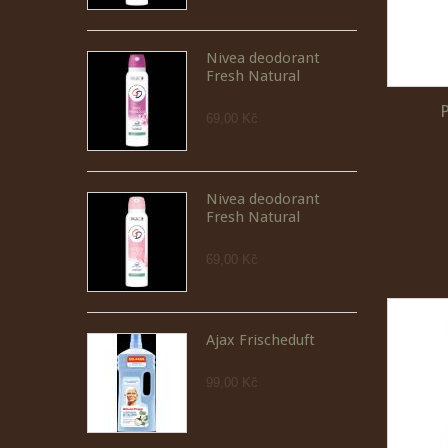
Nivea deodorant
Fresh Natural
69,00 Kč
Nivea deodorant
Fresh Natural
69,00 Kč
Ajax Frischeduft
99,00 Kč