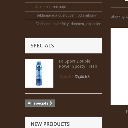
Jak u nás nakoupit
Reklamace a odstoupení od smlouvy
Showing 1 
Obchodní podmínky, doprava, expedice
SPECIALS
Fa Sport Double
Power Sporty Fresh
39,00 Kč
59,00 Kč
All specials
NEW PRODUCTS