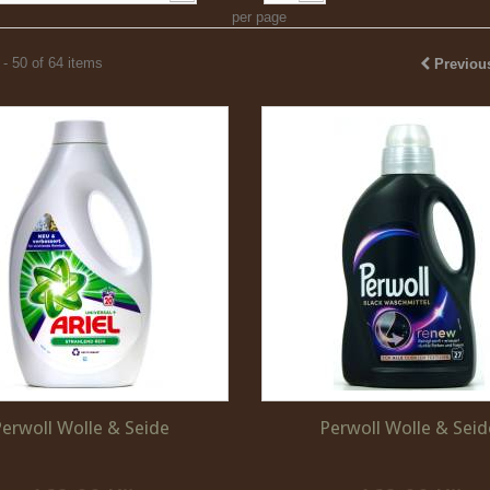
per page
- 50 of 64 items
Previou
Perwoll Wolle & Seide
Perwoll Wolle & Seid