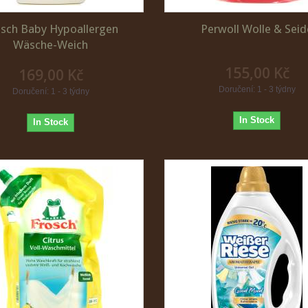
osch Baby Hypoallergen
Perwoll Wolle & Seid
Wäsche-Weich
155,00 Kč
169,00 Kč
Doručení: 1 - 3 týdny
Doručení: 1 - 3 týdny
In Stock
In Stock