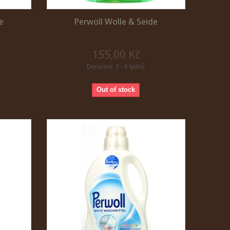
e
Perwoll Wolle & Seide
155,00 Kč
Doručení: 3 - 6 týdnů
Out of stock