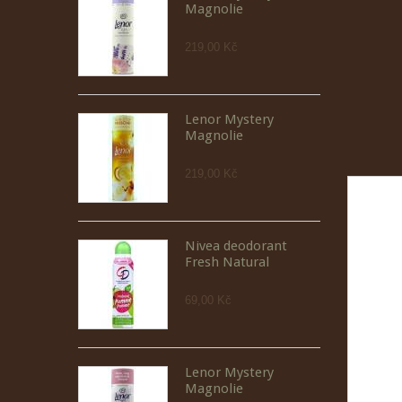
Magnolie
219,00 Kč
Lenor Mystery
Magnolie
219,00 Kč
Nivea deodorant
Fresh Natural
69,00 Kč
Lenor Mystery
Magnolie