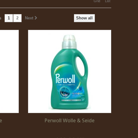
Grid
List
s
1
2
Next
Show all
e
Perwoll Wolle & Seide