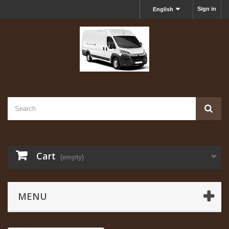
Sign in
English
Cart
(empty)
MENU