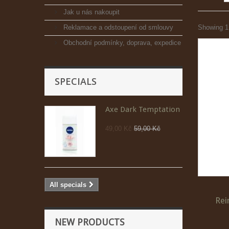
Jak u nás nakoupit
Reklamace a odstoupení od smlouvy
Showing 1 
Obchodní podmínky, doprava, expedice
SPECIALS
Axe Dark Temptation
49,00 Kč
59,00 Kč
All specials
Rei
NEW PRODUCTS