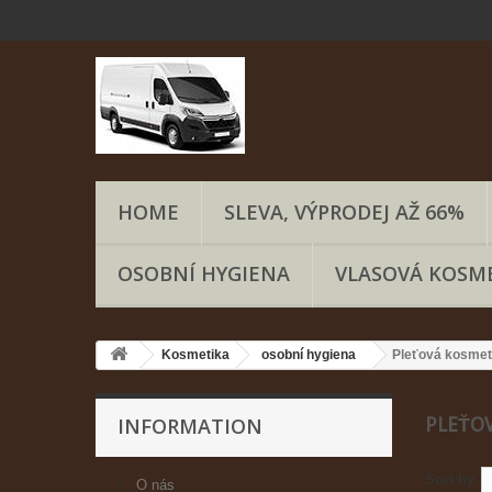
HOME
SLEVA, VÝPRODEJ AŽ 66%
OSOBNÍ HYGIENA
VLASOVÁ KOSM
Kosmetika
osobní hygiena
Pleťová kosmet
INFORMATION
PLEŤO
Sort by
O nás