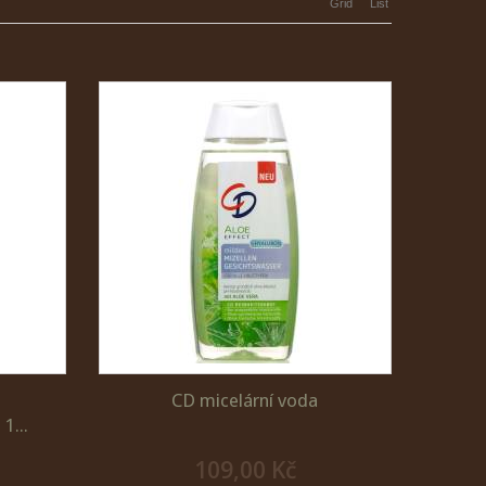
Grid
List
CD micelární voda
1...
109,00 Kč