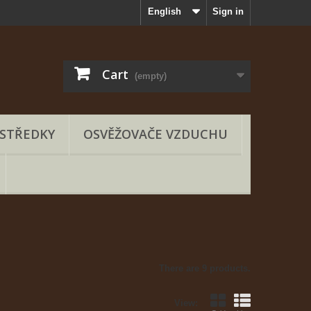
English
Sign in
Cart
(empty)
OSTŘEDKY
OSVĚŽOVAČE VZDUCHU
There are 9 products.
View: