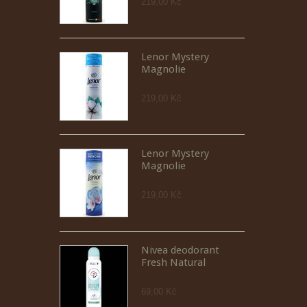
219,00 Kč
Lenor Mystery
Magnolie
219,00 Kč
Lenor Mystery
Magnolie
219,00 Kč
Nivea deodorant
Fresh Natural
69,00 Kč