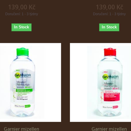
139,00 Kč
139,00 Kč
Doručení: 1 - 3 týdny
Doručení: 1 - 3 týdny
In Stock
In Stock
Garnier mizellen
Garnier mizellen