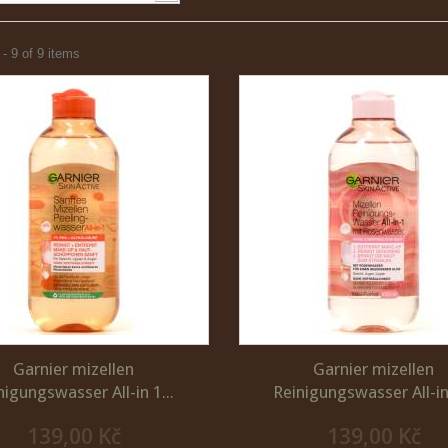
- 9 of 9 items
Garnier mizellen
Garnier mizellen
nigungswasser All-in 1...
Reinigungswasser All-in 
139,00 Kč
139,00 Kč