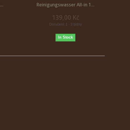
..
Reinigungswasser All-in 1...
139,00 Kč
Doručení: 1 - 3 týdny
In Stock