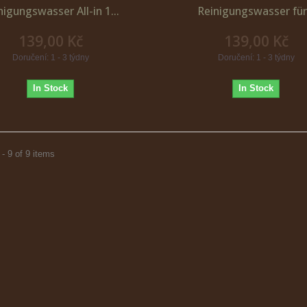
nigungswasser All-in 1...
Reinigungswasser für.
139,00 Kč
139,00 Kč
Doručení: 1 - 3 týdny
Doručení: 1 - 3 týdny
In Stock
In Stock
- 9 of 9 items