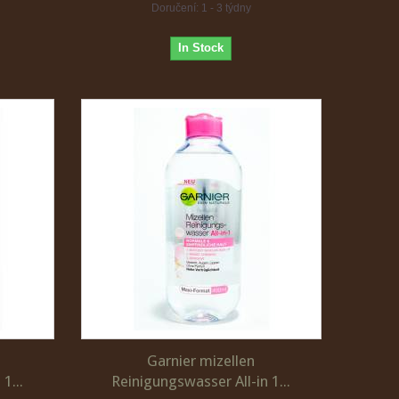
Doručení: 1 - 3 týdny
In Stock
Garnier mizellen
1...
Reinigungswasser All-in 1...