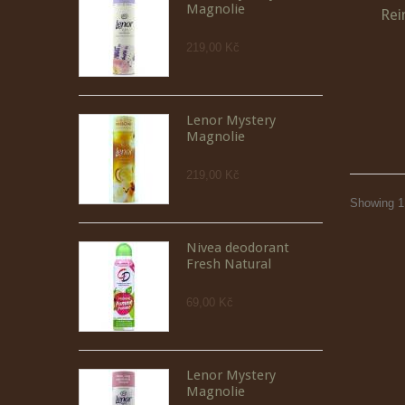
Magnolie
Rei
219,00 Kč
Lenor Mystery
Magnolie
219,00 Kč
Showing 1 
Nivea deodorant
Fresh Natural
69,00 Kč
Lenor Mystery
Magnolie