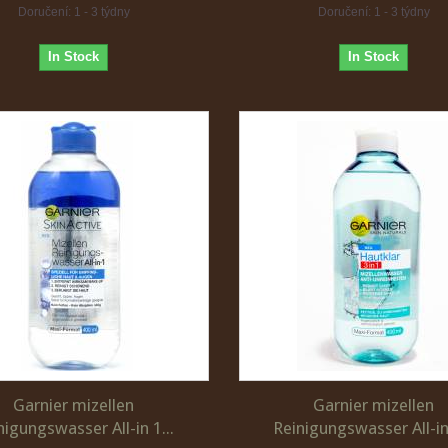
Doručení: 1 - 3 týdny
Doručení: 1 - 3 týdny
In Stock
In Stock
Garnier mizellen
Garnier mizellen
nigungswasser All-in 1...
Reinigungswasser All-in 