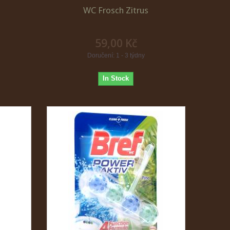
WC Frosch Zitrus
59,00 Kč
Doručení: 1 - 3 týdny
In Stock