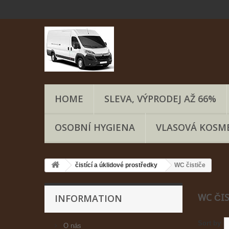
HOME
SLEVA, VÝPRODEJ AŽ 66%
OSOBNÍ HYGIENA
VLASOVÁ KOSM
čistící a úklidové prostředky
WC čističe
INFORMATION
WC ČI
Sort by
O nás