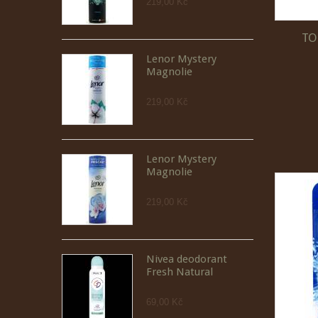
219,00 Kč
TO
Lenor Mystery
Magnolie
219,00 Kč
Lenor Mystery
Magnolie
219,00 Kč
Nivea deodorant
Fresh Natural
69,00 Kč