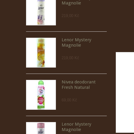
Magnolie
219,00 Kč
Lenor Mystery
Magnolie
219,00 Kč
Nivea deodorant
Fresh Natural
69,00 Kč
Lenor Mystery
Magnolie