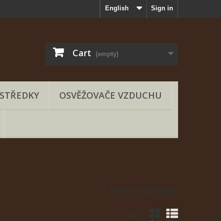
English
Sign in
Cart
(empty)
OSTŘEDKY
OSVĚŽOVAČE VZDUCHU
There are 22 products.
View: