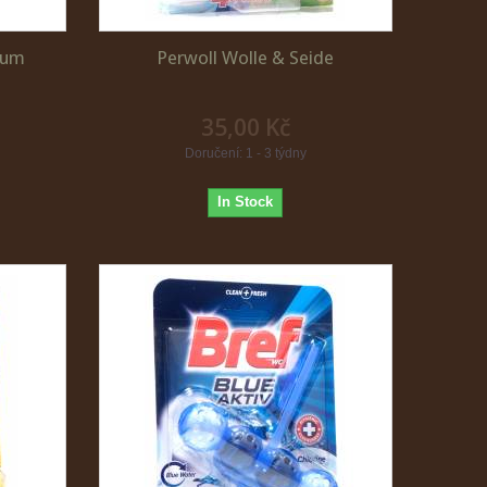
aum
Perwoll Wolle & Seide
35,00 Kč
Doručení: 1 - 3 týdny
In Stock