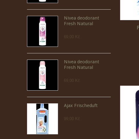
Nivea deodorant
Fresh Natural
69,00 Kč
Nivea deodorant
Fresh Natural
69,00 Kč
Ajax Frischeduft
99,00 Kč