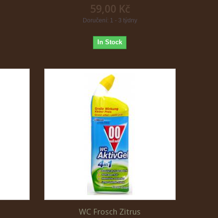
59,00 Kč
Doručení: 1 - 3 týdny
In Stock
WC Frosch Zitrus