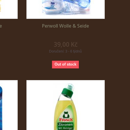
e
Perwoll Wolle & Seide
39,00 Kč
Doručení: 3 - 6 týdnů
Out of stock