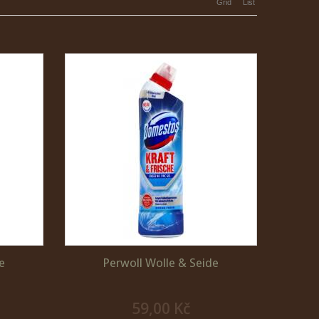
Grid
List
e
Perwoll Wolle & Seide
59,00 Kč