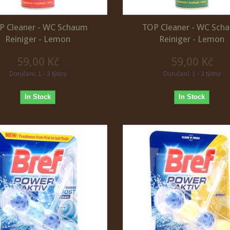
P Cleaner - WC Schaum
TOP Cleaner - WC Sch
Reiniger - Lemon
Reiniger - Lemon
59,00 Kč
59,00 Kč
Doručení: 1 - 3 týdny
Doručení: 1 - 3 týdny
In Stock
In Stock