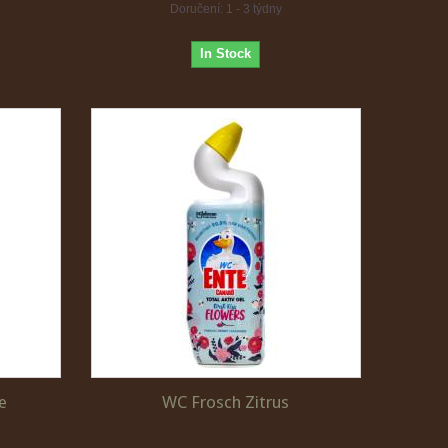
Doručení: 1 - 3 týdny
In Stock
e
WC Frosch Zitrus