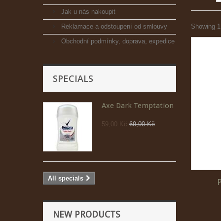
Jak u nás nakoupit
Reklamace a odstoupení od smlouvy
Showing 1 
Obchodní podmínky, doprava, expedice
SPECIALS
Axe Dark Temptation
59,00 Kč
69,00 Kč
All specials
NEW PRODUCTS