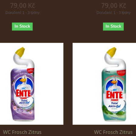
79,00 Kč
79,00 Kč
Doručení: 1 - 3 týdny
Doručení: 1 - 3 týdny
In Stock
In Stock
WC Frosch Zitrus
WC Frosch Zitrus